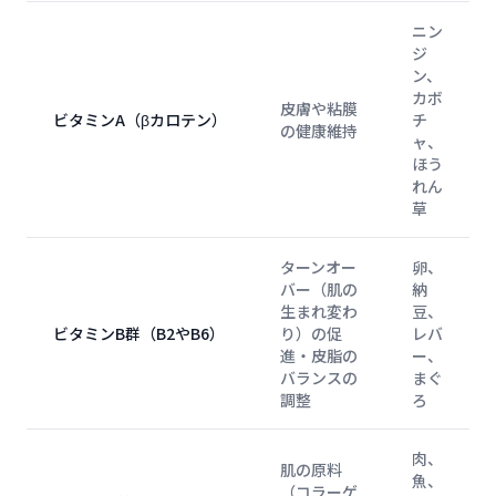
ニン
ジ
ン、
カボ
皮膚や粘膜
ビタミンA（βカロテン）
チ
の健康維持
ャ、
ほう
れん
草
ターンオー
卵、
バー（肌の
納
生まれ変わ
豆、
ビタミンB群（B2やB6）
り）の促
レバ
進・皮脂の
ー、
バランスの
まぐ
調整
ろ
肉、
肌の原料
魚、
（コラーゲ