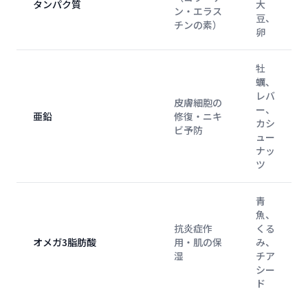
タンパク質
大
ン・エラス
豆、
チンの素）
卵
牡
蠣、
レバ
皮膚細胞の
ー、
亜鉛
修復・ニキ
カシ
ビ予防
ュー
ナッ
ツ
青
魚、
抗炎症作
くる
オメガ3脂肪酸
用・肌の保
み、
湿
チア
シー
ド