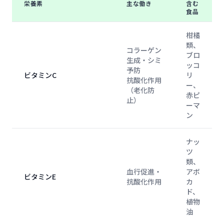
栄養素
主な働き
含む
食品
柑橘
類、
コラーゲン
ブロ
生成・シミ
ッコ
予防
ビタミンC
リ
抗酸化作用
ー、
（老化防
赤ピ
止）
ーマ
ン
ナッ
ツ
類、
血行促進・
アボ
ビタミンE
抗酸化作用
カ
ド、
植物
油